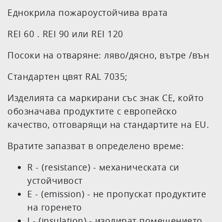
Еднокрила пожароустойчива врата
REI 60 . REI 90 или REI 120
Посоки на отваряне: ляво/дясно, вътре /вън
Стандартен цвят RAL 7035;
Изделията са маркирани със знак CE, който
обозначава продуктите с европейско
качество, отговарящи на стандартите на EU.
Вратите запазват в определено време:
R - (resistance) - механическата си
устойчивост
E - (emission) - не пропускат продуктите
на горенето
I - (insulation) - изолират помещението