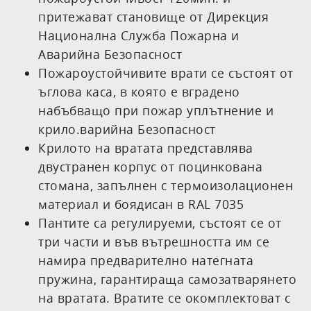
притежават становище от Дирекция
Национална Служба Пожарна и
Аварийна Безопасност
Пожароустойчивите врати се състоят от
ъглова каса, в която е вградено
набъбващо при пожар уплътнение и
крило.варийна Безопасност
Крилото на вратата представлява
двустранен корпус от поцинкована
стомана, запълнен с термоизолационен
материал и боядисан в RAL 7035
Пантите са регулируеми, състоят се от
три части и във вътрешността им се
намира предварително натегната
пружина, гарантираща самозатварянето
на вратата. Вратите се окомплектоват с