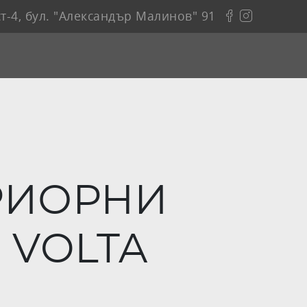
т-4, бул. "Александър Малинов" 91
РИОРНИ
 VOLTA