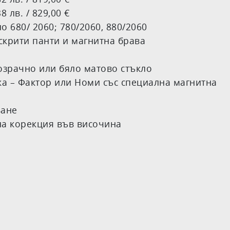
лв. / 829,00 €
о 680/ 2060; 780/2060, 880/2060
скрити панти и магнитна брава
озрачно или бяло матово стъкло
ка – Фактор или Номи със специална магнитна
ване
на корекция във височина