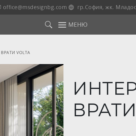
office@msdesignbg.com
гр.София, жк. Младос
МЕНЮ
ВРАТИ VOLTA
ИНТЕ
ВРАТИ