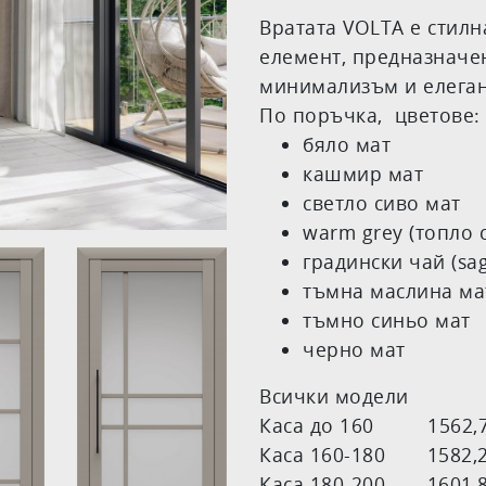
Вратата VOLTA е стилн
елемент, предназначен
минимализъм и елеган
По поръчка, цветове:
бяло мат
кашмир мат
светло сиво мат
warm grey (топло 
градински чай (sa
тъмна маслина ма
тъмно синьо мат
черно мат
Всички модели
Каса до 160 1562,70 
Каса 160-180 1582,26 
Каса 180-200 1601,82 