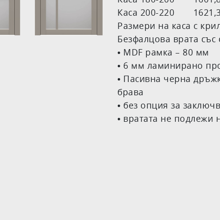
Каса 200-220 1621,38 
Размери на каса с крил
Безфалцова врата със 
• MDF рамка – 80 мм
• 6 мм ламинирано пр
• Пасивна черна дръж
брава
• без опция за заключ
• вратата не подлежи 