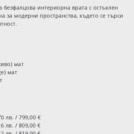
а безфалцова интериорна врата с остъклен
а за модерни пространства, където се търси
тност.
сиво) мат
ge) мат
т
лв. / 799,00 €
лв. / 809,00 €
лв. / 819,00 €