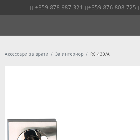
+359 878 987 321
+359 876 808 725
Аксесоари за врати
За интериор
RC 430/A