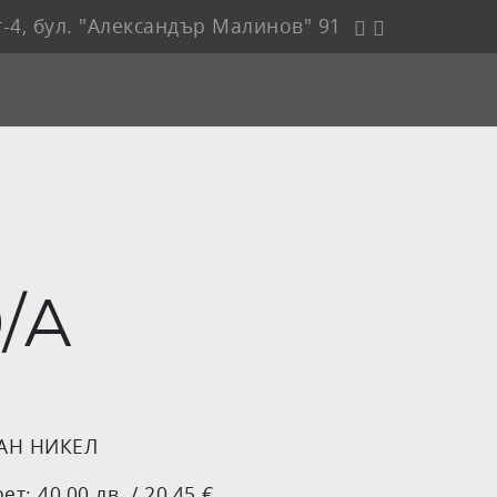
-4, бул. "Александър Малинов" 91
/A
АН НИКЕЛ
т: 40,00 лв. / 20,45 €