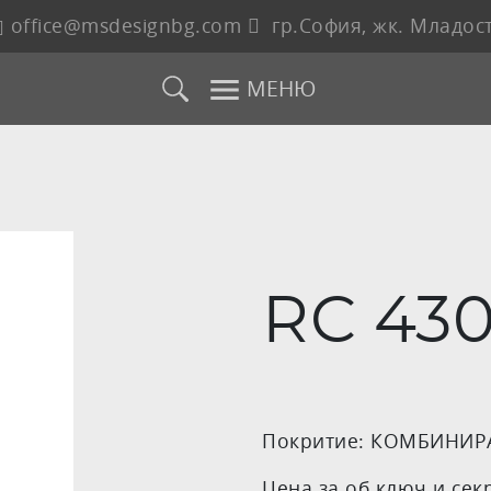
office@msdesignbg.com
гр.София, жк. Младост
МЕНЮ
RC 430
Покритие: КОМБИНИР
Цена за об.ключ и секре